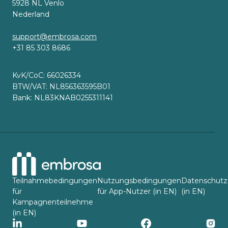
5928 NL Venlo
Nederland
support@embrosa.com
+31 85 303 8686
KvK/CoC: 66026334
BTW/VAT: NL856363595B01
Bank: NL83KNAB0255311141
Teilnahmebedingungen
Nutzungsbedingungen
Datenschutz
für
für App-Nutzer (in EN)
(in EN)
Kampagnenteilnehme
(in EN)