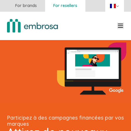
For brands
For resellers
Participez à des campagnes financées par vos
marques