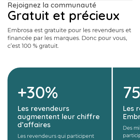
Rejoignez la communauté
Gratuit et précieux
Embrosa est gratuite pour les revendeurs et
financée par les marques. Donc pour vous,
c’est 100 % gratuit.
+30%
7
Les revendeurs
Les r
augmentent leur chiffre
Emb
d’affaires
Des mi
partic
Les revendeurs qui participent