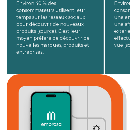
Environ 40 % des
Enviro
consommateurs utilisent leur
conso
temps sur les réseaux sociaux
une en
pour découvrir de nouveaux
une aff
produits (
source
). C’est leur
extéri
moyen préféré de découvrir de
effectu
nouvelles marques, produits et
vue (
s
entreprises..